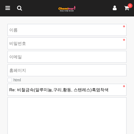
0
html