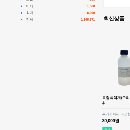
어제
1,668
최대
8,990
최신상품
전체
1,168,971
흑염착색제(구리,황
취
부가가치세 미포함
30,000원
최신