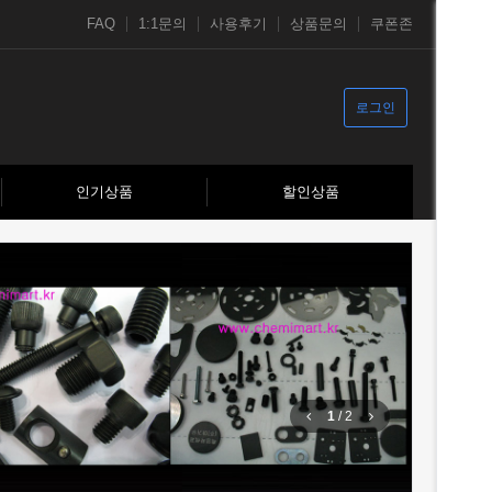
FAQ
1:1문의
사용후기
상품문의
쿠폰존
로그인
인기상품
할인상품
1
/
2