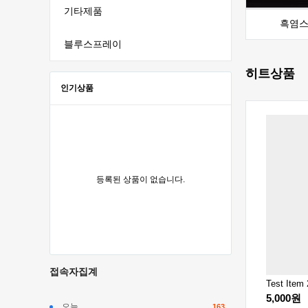
기타제품
흑염
블루스프레이
히트상품
인기상품
등록된 상품이 없습니다.
접속자집계
Test Item 3
Test Item 
광
착색제+사상제 각200ml 상온흑착색
10,000원
5,000원
30,000원
오늘
163