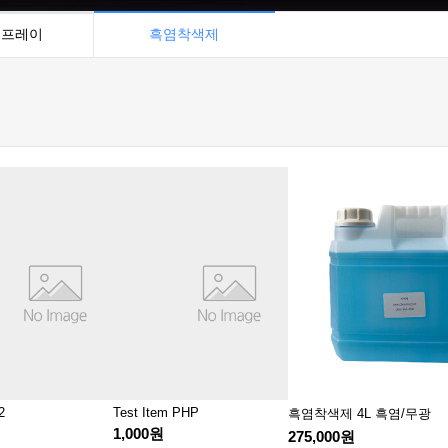
스프레이
흑염착색제
2
Test Item PHP
흑염착색제 4L 흑염/무광
1,000원
275,000원