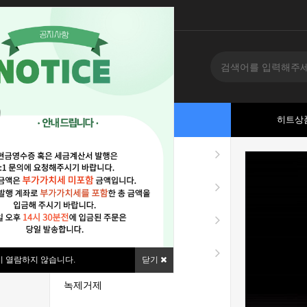
카테고리
히트상
흑염착색제
흑염스프레이
페인팅전처리제
방청제
시 열람하지 않습니다.
닫기
녹제거제