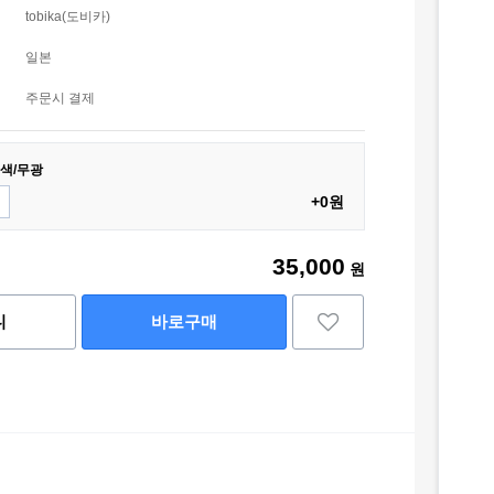
tobika(도비카)
일본
주문시 결제
흑색/무광
+0원
35,000
원
니
바로구매