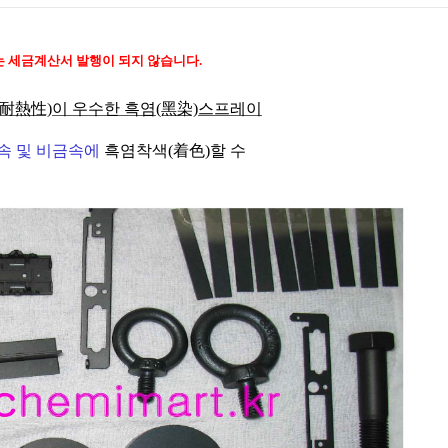
 세금계산서 발행이 되지 않습니다.
(耐熱性)이 우수한 흑염(黑染)스프레이
금속 및 비금속에
흑염착색(着色)
할 수