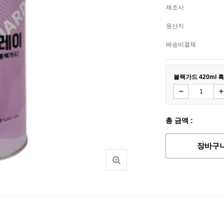
제조사
원산지
배송비결제
블랙가드 420ml 
총 금액 :
장바구