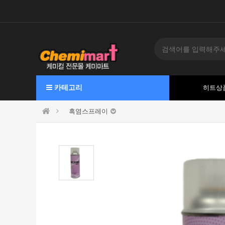
카테고리
히트상
흑염스프레이